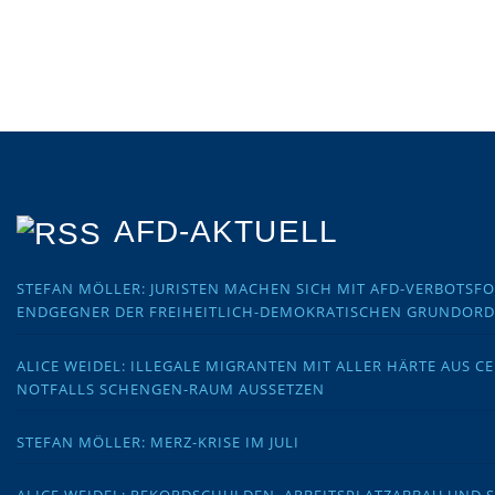
AFD-AKTUELL
STEFAN MÖLLER: JURISTEN MACHEN SICH MIT AFD-VERBOTS
ENDGEGNER DER FREIHEITLICH-DEMOKRATISCHEN GRUNDOR
ALICE WEIDEL: ILLEGALE MIGRANTEN MIT ALLER HÄRTE AUS C
NOTFALLS SCHENGEN-RAUM AUSSETZEN
STEFAN MÖLLER: MERZ-KRISE IM JULI
ALICE WEIDEL: REKORDSCHULDEN, ARBEITSPLATZABBAU UND 