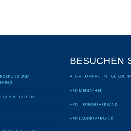
BESUCHEN S
AFD – KOMPAKT MITGLIEDER
FORDERUNG ZUM
DNUNG
AFD MEDIATHEK
EUTA ABSCHIEBEN –
AFD – BUNDESVERBAND
AFD LANDESVERBAND
STAGNATION – DAS