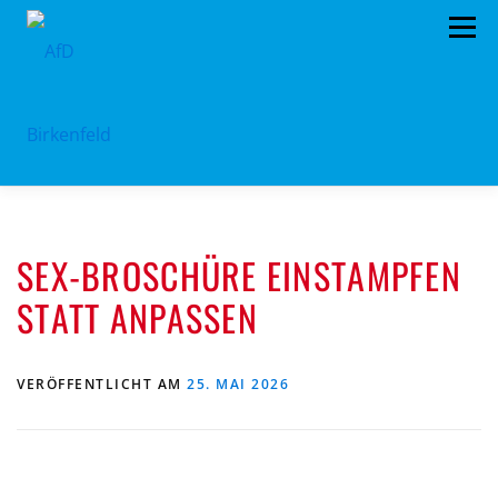
Zum
Menü
Inhalt
springen
HOME
ÜBER UNS
STANDPUNKTE
SEX-BROSCHÜRE EINSTAMPFEN
AKTUELLES
TERMINE
MITMACHEN!
STATT ANPASSEN
KONTAKT
VERÖFFENTLICHT AM
25. MAI 2026