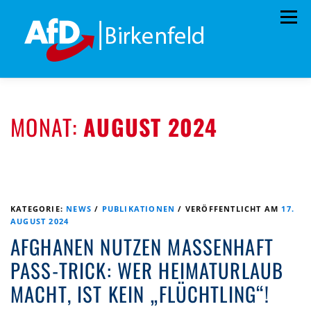
Zum
Menü
Inhalt
springen
HOME
ÜBER UNS
STANDPUNKTE
MONAT:
AUGUST 2024
AKTUELLES
TERMINE
MITMACHEN!
KONTAKT
KATEGORIE:
NEWS
/
PUBLIKATIONEN
/
VERÖFFENTLICHT AM
17.
AUGUST 2024
AFGHANEN NUTZEN MASSENHAFT
PASS-TRICK: WER HEIMATURLAUB
MACHT, IST KEIN „FLÜCHTLING“!