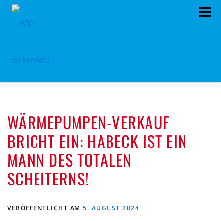
Zum
Menü
Inhalt
springen
HOME
ÜBER UNS
STANDPUNKTE
WÄRMEPUMPEN-VERKAUF
AKTUELLES
TERMINE
MITMACHEN!
BRICHT EIN: HABECK IST EIN
KONTAKT
MANN DES TOTALEN
SCHEITERNS!
VERÖFFENTLICHT AM
5. AUGUST 2024