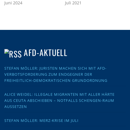
Juni 2024
Juli 2021
AFD-AKTUELL
STEFAN MÖLLER: JURISTEN MACHEN SICH MIT AFD-
VERBOTSFORDERUNG ZUM ENDGEGNER DER
FREIHEITLICH-DEMOKRATISCHEN GRUNDORDNUNG
ALICE WEIDEL: ILLEGALE MIGRANTEN MIT ALLER HÄRTE
AUS CEUTA ABSCHIEBEN – NOTFALLS SCHENGEN-RAUM
AUSSETZEN
STEFAN MÖLLER: MERZ-KRISE IM JULI