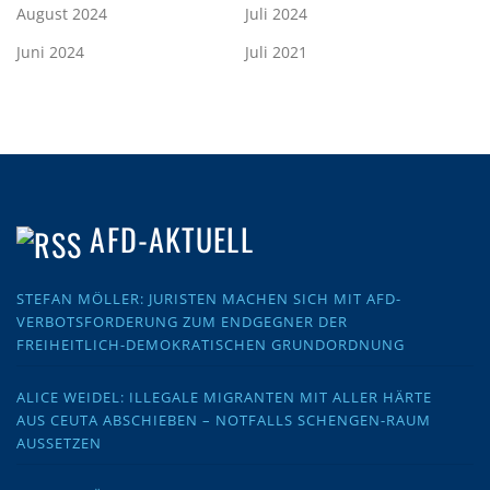
August 2024
Juli 2024
Juni 2024
Juli 2021
AFD-AKTUELL
STEFAN MÖLLER: JURISTEN MACHEN SICH MIT AFD-
VERBOTSFORDERUNG ZUM ENDGEGNER DER
FREIHEITLICH-DEMOKRATISCHEN GRUNDORDNUNG
ALICE WEIDEL: ILLEGALE MIGRANTEN MIT ALLER HÄRTE
AUS CEUTA ABSCHIEBEN – NOTFALLS SCHENGEN-RAUM
AUSSETZEN