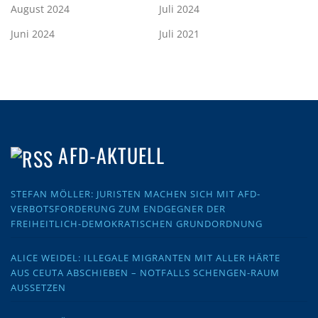
August 2024
Juli 2024
Juni 2024
Juli 2021
AFD-AKTUELL
STEFAN MÖLLER: JURISTEN MACHEN SICH MIT AFD-
VERBOTSFORDERUNG ZUM ENDGEGNER DER
FREIHEITLICH-DEMOKRATISCHEN GRUNDORDNUNG
ALICE WEIDEL: ILLEGALE MIGRANTEN MIT ALLER HÄRTE
AUS CEUTA ABSCHIEBEN – NOTFALLS SCHENGEN-RAUM
AUSSETZEN