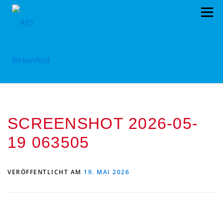
Zum
Menü
Inhalt
springen
HOME
ÜBER UNS
STANDPUNKTE
SCREENSHOT 2026-05-
AKTUELLES
TERMINE
MITMACHEN!
19 063505
KONTAKT
VERÖFFENTLICHT AM
19. MAI 2026