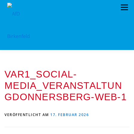
Zum
Menü
Inhalt
springen
HOME
ÜBER UNS
STANDPUNKTE
VAR1_SOCIAL-
AKTUELLES
TERMINE
MITMACHEN!
MEDIA_VERANSTALTUN
KONTAKT
GDONNERSBERG-WEB-1
VERÖFFENTLICHT AM
17. FEBRUAR 2026