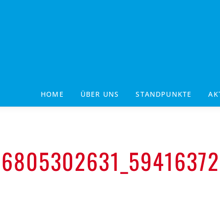
HOME
ÜBER UNS
STANDPUNKTE
AK
96805302631_5941637