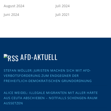
August 2024
Juli 2024
Juni 2024
Juli 2021
AFD-AKTUELL
STEFAN MÖLLER: JURISTEN MACHEN SICH MIT AFD-
VERBOTSFORDERUNG ZUM ENDGEGNER DER
FREIHEITLICH-DEMOKRATISCHEN GRUNDORDNUNG
ALICE WEIDEL: ILLEGALE MIGRANTEN MIT ALLER HÄRTE
AUS CEUTA ABSCHIEBEN – NOTFALLS SCHENGEN-RAUM
AUSSETZEN