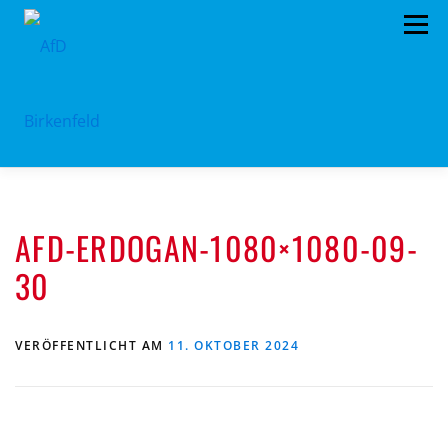
Zum
Menü
Inhalt
springen
HOME
ÜBER UNS
STANDPUNKTE
AFD-ERDOGAN-1080×1080-09-
AKTUELLES
TERMINE
MITMACHEN!
30
KONTAKT
VERÖFFENTLICHT AM
11. OKTOBER 2024