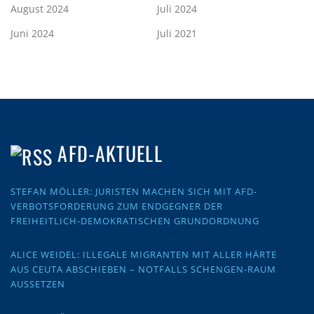
August 2024
Juli 2024
Juni 2024
Juli 2021
AFD-AKTUELL
STEFAN MÖLLER: JURISTEN MACHEN SICH MIT AFD-
VERBOTSFORDERUNG ZUM ENDGEGNER DER
FREIHEITLICH-DEMOKRATISCHEN GRUNDORDNUNG
ALICE WEIDEL: ILLEGALE MIGRANTEN MIT ALLER HÄRTE
AUS CEUTA ABSCHIEBEN – NOTFALLS SCHENGEN-RAUM
AUSSETZEN