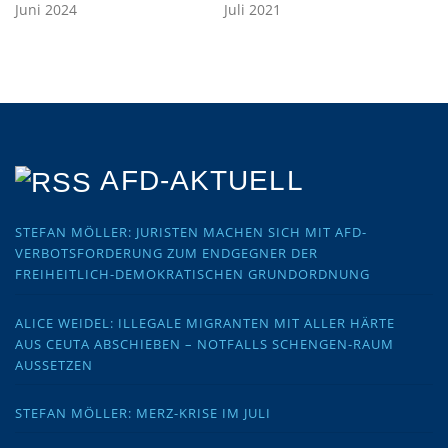
Juni 2024
Juli 2021
AFD-AKTUELL
STEFAN MÖLLER: JURISTEN MACHEN SICH MIT AFD-
VERBOTSFORDERUNG ZUM ENDGEGNER DER
FREIHEITLICH-DEMOKRATISCHEN GRUNDORDNUNG
ALICE WEIDEL: ILLEGALE MIGRANTEN MIT ALLER HÄRTE
AUS CEUTA ABSCHIEBEN – NOTFALLS SCHENGEN-RAUM
AUSSETZEN
STEFAN MÖLLER: MERZ-KRISE IM JULI