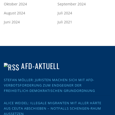
Oktober 2024
September 2024
August 2024
Juli 2024
Juni 2024
Juli 2021
AFD-AKTUELL
STEFAN MÖLLER: JURISTEN MACHEN SICH MIT AFD-
VERBOTSFORDERUNG ZUM ENDGEGNER DER
FREIHEITLICH-DEMOKRATISCHEN GRUNDORDNUNG
ALICE WEIDEL: ILLEGALE MIGRANTEN MIT ALLER HÄRTE
AUS CEUTA ABSCHIEBEN – NOTFALLS SCHENGEN-RAUM
AUSSETZEN