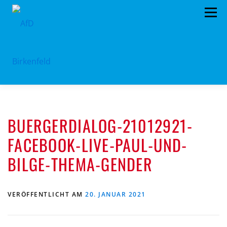
Zum
Menü
Inhalt
springen
HOME
ÜBER UNS
STANDPUNKTE
BUERGERDIALOG-21012921-
AKTUELLES
TERMINE
MITMACHEN!
FACEBOOK-LIVE-PAUL-UND-
KONTAKT
BILGE-THEMA-GENDER
VERÖFFENTLICHT AM
20. JANUAR 2021