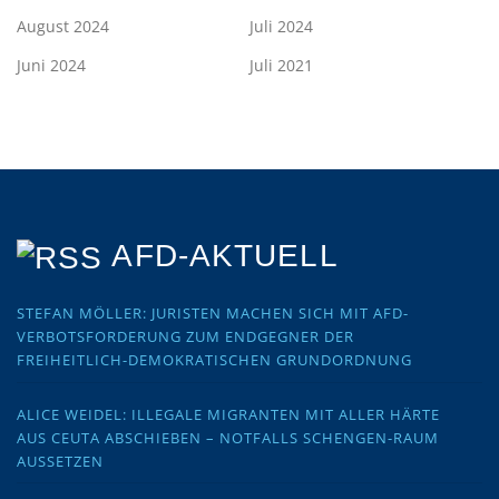
August 2024
Juli 2024
Juni 2024
Juli 2021
AFD-AKTUELL
STEFAN MÖLLER: JURISTEN MACHEN SICH MIT AFD-
VERBOTSFORDERUNG ZUM ENDGEGNER DER
FREIHEITLICH-DEMOKRATISCHEN GRUNDORDNUNG
ALICE WEIDEL: ILLEGALE MIGRANTEN MIT ALLER HÄRTE
AUS CEUTA ABSCHIEBEN – NOTFALLS SCHENGEN-RAUM
AUSSETZEN