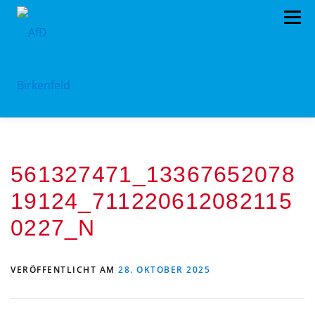
Zum
Menü
Inhalt
springen
HOME
ÜBER UNS
STANDPUNKTE
561327471_13367652078
AKTUELLES
TERMINE
MITMACHEN!
19124_711220612082115
KONTAKT
0227_N
VERÖFFENTLICHT AM
28. OKTOBER 2025