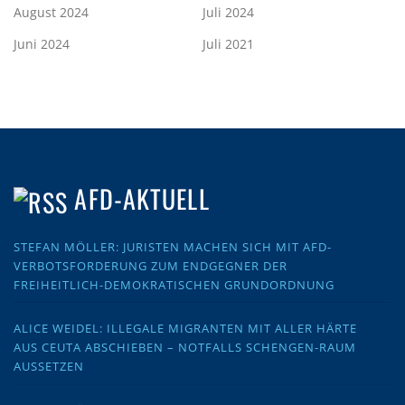
August 2024
Juli 2024
Juni 2024
Juli 2021
AFD-AKTUELL
STEFAN MÖLLER: JURISTEN MACHEN SICH MIT AFD-
VERBOTSFORDERUNG ZUM ENDGEGNER DER
FREIHEITLICH-DEMOKRATISCHEN GRUNDORDNUNG
ALICE WEIDEL: ILLEGALE MIGRANTEN MIT ALLER HÄRTE
AUS CEUTA ABSCHIEBEN – NOTFALLS SCHENGEN-RAUM
AUSSETZEN