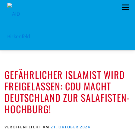
Zum
Menü
Inhalt
springen
HOME
ÜBER UNS
STANDPUNKTE
GEFÄHRLICHER ISLAMIST WIRD
AKTUELLES
TERMINE
MITMACHEN!
FREIGELASSEN: CDU MACHT
KONTAKT
DEUTSCHLAND ZUR SALAFISTEN-
HOCHBURG!
VERÖFFENTLICHT AM
21. OKTOBER 2024