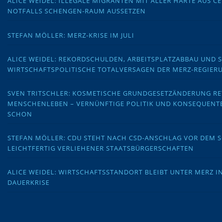
ALICE WEIDEL: ILLEGALE MIGRANTEN MIT ALLER HÄRTE AUS C
NOTFALLS SCHENGEN-RAUM AUSSETZEN
STEFAN MÖLLER: MERZ-KRISE IM JULI
ALICE WEIDEL: REKORDSCHULDEN, ARBEITSPLATZABBAU UND 
WIRTSCHAFTSPOLITISCHE TOTALVERSAGEN DER MERZ-REGIER
SVEN TRITSCHLER: KOSMETISCHE GRUNDGESETZÄNDERUNG RE
MENSCHENLEBEN – VERNÜNFTIGE POLITIK UND KONSEQUENT
SCHON
STEFAN MÖLLER: CDU STEHT NACH CSD-ANSCHLAG VOR DEM
LEICHTFERTIG VERLIEHENER STAATSBÜRGERSCHAFTEN
ALICE WEIDEL: WIRTSCHAFTSSTANDORT BLEIBT UNTER MERZ I
DAUERKRISE