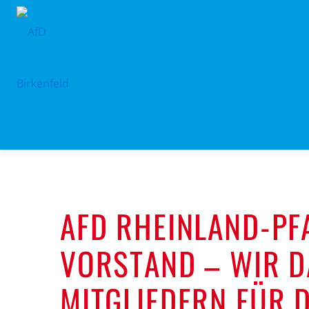
Zum
Inhalt
springen
AFD RHEINLAND-PF
VORSTAND – WIR 
MITGLIEDERN FÜR 