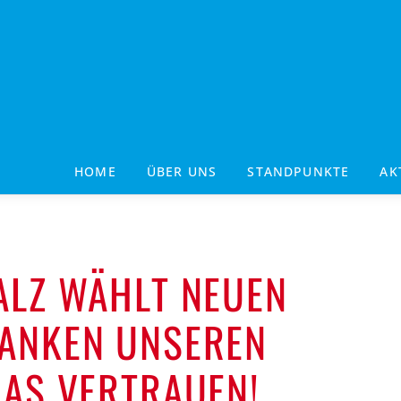
HOME
ÜBER UNS
STANDPUNKTE
AK
ALZ WÄHLT NEUEN
DANKEN UNSEREN
DAS VERTRAUEN!