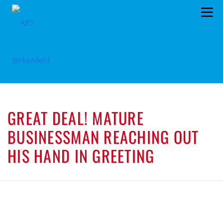
Zum
Menü
Inhalt
springen
HOME
ÜBER UNS
STANDPUNKTE
GREAT DEAL! MATURE
AKTUELLES
TERMINE
MITMACHEN!
BUSINESSMAN REACHING OUT
KONTAKT
HIS HAND IN GREETING