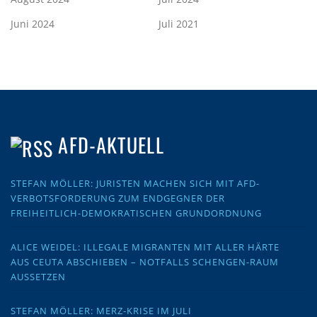
Juni 2024
Juli 2021
AFD-AKTUELL
STEFAN MÖLLER: JURISTEN MACHEN SICH MIT AFD-
VERBOTSFORDERUNG ZUM ENDGEGNER DER
FREIHEITLICH-DEMOKRATISCHEN GRUNDORDNUNG
ALICE WEIDEL: ILLEGALE MIGRANTEN MIT ALLER HÄRTE
AUS CEUTA ABSCHIEBEN – NOTFALLS SCHENGEN-RAUM
AUSSETZEN
STEFAN MÖLLER: MERZ-KRISE IM JULI