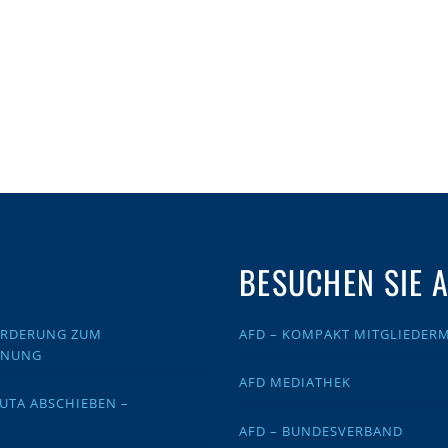
BESUCHEN SIE 
FORDERUNG ZUM
AFD – KOMPAKT MITGLIEDER
DNUNG
AFD MEDIATHEK
EUTA ABSCHIEBEN –
AFD – BUNDESVERBAND