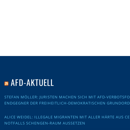
AFD-AKTUELL
STEFAN MÖLLER: JURISTEN MACHEN SICH MIT AFD-VERBOTS
ENDGEGNER DER FREIHEITLICH-DEMOKRATISCHEN GRUNDOR
ALICE WEIDEL: ILLEGALE MIGRANTEN MIT ALLER HÄRTE AUS C
NOTFALLS SCHENGEN-RAUM AUSSETZEN