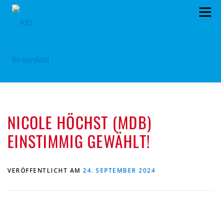
Zum
Menü
Inhalt
springen
HOME
ÜBER UNS
STANDPUNKTE
NICOLE HÖCHST (MDB)
AKTUELLES
TERMINE
MITMACHEN!
EINSTIMMIG GEWÄHLT!
KONTAKT
VERÖFFENTLICHT AM
24. SEPTEMBER 2024