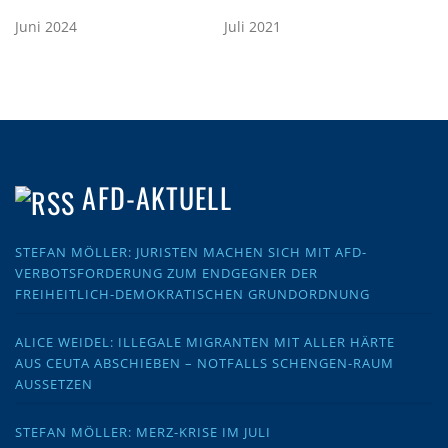
Juni 2024
Juli 2021
AFD-AKTUELL
STEFAN MÖLLER: JURISTEN MACHEN SICH MIT AFD-
VERBOTSFORDERUNG ZUM ENDGEGNER DER
FREIHEITLICH-DEMOKRATISCHEN GRUNDORDNUNG
ALICE WEIDEL: ILLEGALE MIGRANTEN MIT ALLER HÄRTE
AUS CEUTA ABSCHIEBEN – NOTFALLS SCHENGEN-RAUM
AUSSETZEN
STEFAN MÖLLER: MERZ-KRISE IM JULI